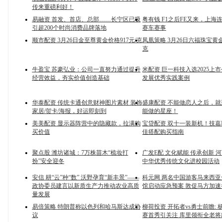
传来重磅利好！
易融资 首发、首店、总部……长宁区已吸
粤有钱 F1之后FE又来，上海
引超200个时尚消费品牌落地
赛车赛事
顺市配资 3月26日金至尊黄金价格917元/克
凤凰策略 3月26日六福珠宝黄金
克
牛盈宝 苏豪弘业：公司一直努力通过提升
米配资 巨一科技入选2025上
经营效益，夯实价值创造基础
发展优秀实践案例
华泰配资 传统卡通创意财神图片素材 装饰
盛康配资 不能做恋人之后，
家居/贺卡/海报，好运即刻到
能做的星座！
美美配资 显示器阵营中的隐藏款，拉满购
宝贷配资 双十一装新机！技嘉In
买价值
佳搭配购买指南
聚点股 潍坊诸城：7万株苗木“梳妆打
广发E配 文化赋能 传承创新 
扮”安全迎冬
中华优秀传统文化进校园活动
安信 耕“云”种“数” 沃野孕育“新丰景”——
科元网 两名中国游客马来西
政协委员建言以新质生产力推动农业高质
馆启动应急预案 敦促马方加速
量发展
易倍策略 特朗普称以色列和哈马斯达成协
柳荷投资 开拓者vs勇士前瞻:
议
赛首秀引关注 库里领衔全老将