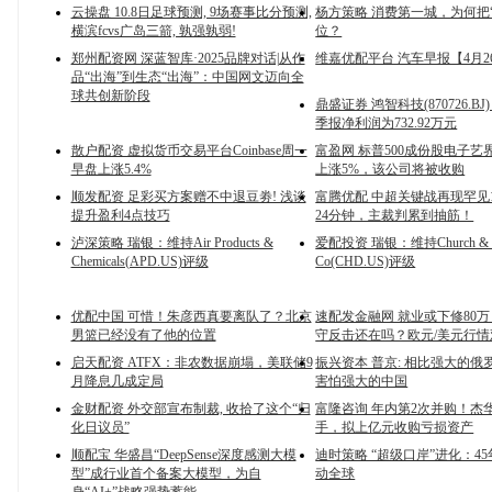
云操盘 10.8日足球预测, 9场赛事比分预测,
杨方策略 消费第一城，为何把
横滨fcvs广岛三箭, 孰强孰弱!
位？
郑州配资网 深蓝智库·2025品牌对话|从作
维嘉优配平台 汽车早报【4月2
品“出海”到生态“出海”：中国网文迈向全
球共创新阶段
鼎盛证券 鸿智科技(870726.BJ
季报净利润为732.92万元
散户配资 虚拟货币交易平台Coinbase周一
富盈网 标普500成份股电子艺
早盘上涨5.4%
上涨5%，该公司将被收购
顺发配资 足彩买方案赠不中退豆劵! 浅谈
富腾优配 中超关键战再现罕见
提升盈利4点技巧
24分钟，主裁判累到抽筋！
泸深策略 瑞银：维持Air Products &
爱配投资 瑞银：维持Church & D
Chemicals(APD.US)评级
Co(CHD.US)评级
优配中国 可惜！朱彦西真要离队了？北京
速配发金融网 就业或下修80
男篮已经没有了他的位置
守反击还在吗？欧元/美元行情
启天配资 ATFX：非农数据崩塌，美联储9
振兴资本 普京: 相比强大的俄罗
月降息几成定局
害怕强大的中国
金财配资 外交部宣布制裁, 收拾了这个“归
富隆咨询 年内第2次并购！杰
化日议员”
手，拟上亿元收购亏损资产
顺配宝 华盛昌“DeepSense深度感测大模
迪时策略 “超级口岸”进化：4
型”成行业首个备案大模型，为自
动全球