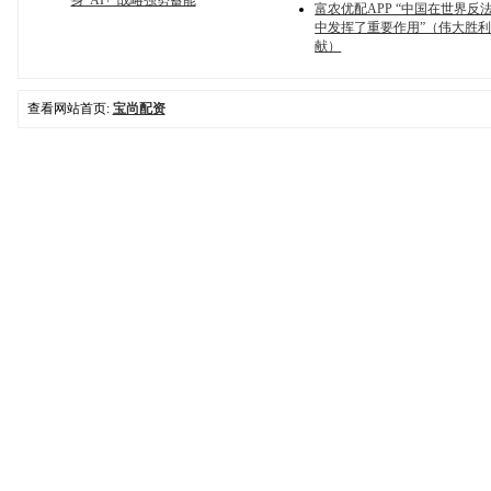
身“AI+”战略强势蓄能
富农优配APP “中国在世界反
中发挥了重要作用”（伟大胜利
献）
查看网站首页:
宝尚配资