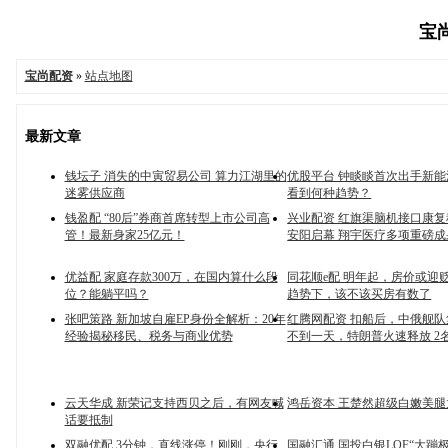
宝尚
宝尚配资
»
站点地图
最新文章
钱坛子 消失的中寅贸易公司 算力江湖里的
优股平台 钟睒睒首次出手新
迷雾供应商
看到何种趋势？
钱盈配 “80后”券商首席转型上市公司高
兴业配资 红旗渠脑机接口康
管！最新身家25亿元！
安阳启幕 翔宇医疗多项重磅成
优益配 家庭存款300万，在国内算什么段
同花顺e配 明年起，房价或迎
位？能躺平吗？
趋势下，该不该买房有数了
张吧策路 新加坡自雇EP身份全解析：20年
红腾网配资 扣船后，中俄舰
经验揭秘移民、税务与商业优势
不到一天，特朗普火速释放 2
云天华成 新荣记支持西贝之后，有网友喊
鸿岳资本 王楚然超级白嫩美腿
话要抵制
双融优配 3分钟，直线涨停！刚刚，央行
国融汇通 国投白银LOF“大蹦极